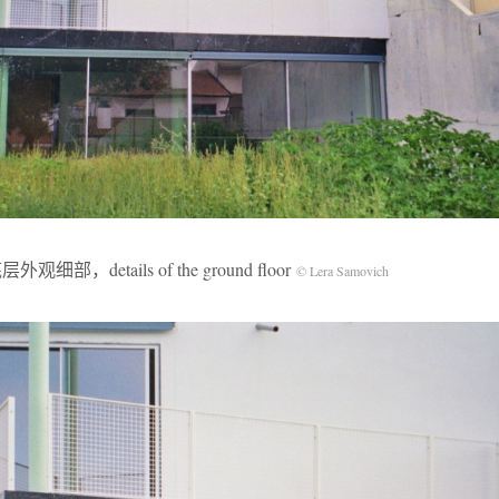
外观细部，details of the ground floor
© Lera Samovich