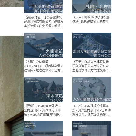
（杭州）GLA建筑设计 - 建筑
（南京
设计实习生 / 建筑设计师
社 
（应届）/ 建筑设计师（方案
执行
设计）/ 建筑设计师（施工
实习
图）/ 结构设计师 / 给排水设
计师
（上海）或者设计 OR
（上
Design - 室内主案设计师 /
室 -
室内设计师 / 施工图深化设
理建
计师 / 室内设计助理 / 新媒
实习
体运营
请）
（南京/淮安）江苏美城建筑
（北
规划设计院有限公司 - 建筑方
务所
案设计师 / 商务经理 / 暖通
设计师 / 造价工程师