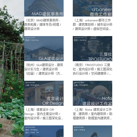
幕墙 / BIM / 成本 / 工程 / 运
生
营 / 品牌 / 观点views / 实习
等
（北京）MAT 超级建筑事务
（深圳
所 - 项目建筑师 / 初级建筑
景观
师/助理建筑师 / 室内建筑师
业设
/ 实习生
（北京）MAD建筑事务所 -
（上
商务拓展 / 媒体专员/经理 /
群 
建筑设计师
/ 
师 