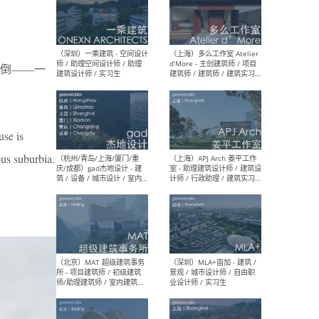
（上海）彬蔚致正建筑工作
（上海
室 – 项目建筑师 / 助理建筑
德佳
倒——一
师 / 实习生
设计
use is
ous suburbia.
（深圳）一乘建筑 - 空间设计
（上
师 / 助理空间设计师 / 助理
d’M
建筑设计师 / 实习生
建筑
生 
（杭州/青岛/上海/厦门/重
（上海
庆/成都）gad杰地设计 - 建
室 
筑 / 设备 / 城市设计 / 室内 /
计师