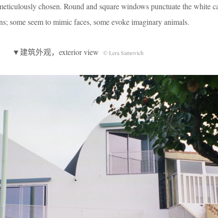
h meticulously chosen. Round and square windows punctuate the white c
ons; some seem to mimic faces, some evoke imaginary animals.
▼建筑外观，exterior view
© Lera Samovich