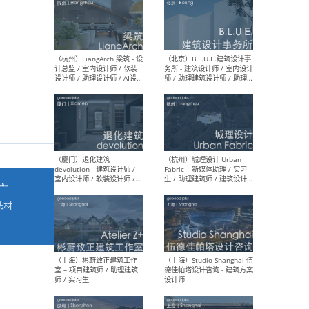
最新工作
按地区查看 ：
全部
|
北方
|
长江
|
华南
（杭州）LiangArch 梁筑 - 设
（北
计总监 / 室内设计师 / 软装
务所
设计师 / 助理设计师 / AI设计
师 
师 / 施工图深化设计师 / 品
室内
牌商务总助
广
选材
→
（厦门）退化建筑
（杭
devolution - 建筑设计师 /
Fab
室内设计师 / 软装设计师 /
生 
项目统筹 / 合伙人助理
师