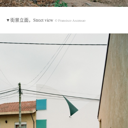
▼街景立面，Street view
© Fransisco Ascensao