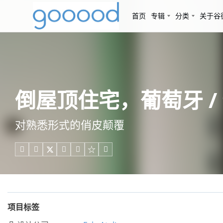
首页
专辑
分类
关于谷
倒屋顶住宅，葡萄牙 / f
对熟悉形式的俏皮颠覆





项目标签