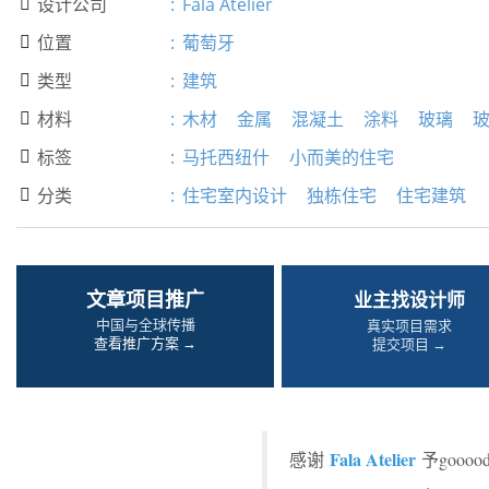
设计公司
:
Fala Atelier

位置
:
葡萄牙

类型
:
建筑

材料
:
木材
金属
混凝土
涂料
玻璃

标签
:
马托西纽什
小而美的住宅

分类
:
住宅室内设计
独栋住宅
住宅建筑

文章项目推广
业主找设计师
中国与全球传播
真实项目需求
查看推广方案 →
提交项目 →
Fala Atelier
感谢
予goo