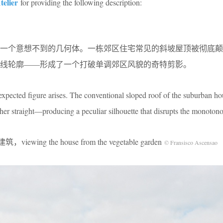
telier
for providing the following description:
出一个意想不到的几何体。一栋郊区住宅常见的斜坡屋顶被彻底颠
线轮廓——形成了一个打破单调郊区风貌的奇特剪影。
expected figure arises. The conventional sloped roof of the suburban ho
her straight—producing a peculiar silhouette that disrupts the monoton
wing the house from the vegetable garden
© Fransisco Ascensao