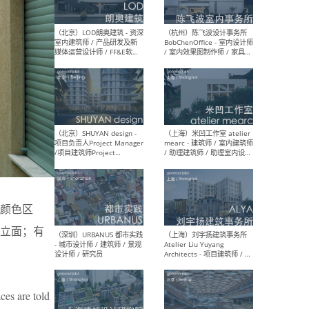
（大理）之间建筑
（西
ArCONNECT – 项目建筑师 /
研究
建筑师 / 助理建筑师 / 室内
主创
设计师 / 实习生
景观
施工
（深圳）TOMO東木筑造 -
（广
室内设计师 / 资深深化设计
所 
师 / AIGC内容编辑(室内设计
理设
方向) / 照明设计师 / 软装设
新媒
颜色区
计师
生
立面；有
（北京）LOD朗奥建筑 - 资深
（杭
ces are told
室内建筑师 / 产品研发及新
Bob