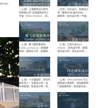
媒体运营设计师 / FF&E软装
/ 
anvas,
设计师 / 深化设计师 / 实习
装设
生
（北京）SHUYAN design -
（上
项目负责人Project Manager
mea
/项目建筑师Project
/ 
Architect / 助理建筑师
师 
Assistant Architect / 创始
请）
人助理Founder's Assistant
/ 实习生Intern
（深圳）URBANUS 都市实践
（上
- 城市设计师 / 建筑师 / 景观
Atel
设计师 / 研究员
Arc
媒体
生（