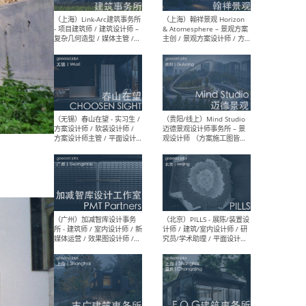
（上海）上海建筑设计研究
（北
院有限公司 沈钺建筑创作工
师（
作室（FREE STUDIO）- 助理
建筑
建筑师 / 驻场建筑师 / 实习
设计
生
实习
（上海）雁飞建筑事务所
（上
Yanfei architects - 助理建
VIS
筑师 / 建筑实习生（长期有
室内
效）
软装
（上海）十方圆国际 - 资深专
（上海
案负责人 / 主案设计师 / 设
建筑
计师助理 / 软装设计师 / 软
/ 
装设计师助理
师 