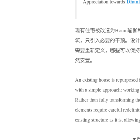
Dhani
Appreciation towards
现有住宅被改造为Houm瑜
筑，只引入必要的干预。设
需要重新定义，哪些可以保
然安置。
An existing house is repurpose
with a simple approach: working 
Rather than fully transforming t
elements require careful redefini
existing structure as it is, allowi
▼改