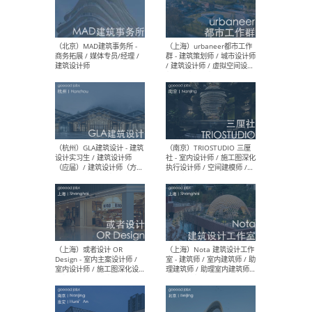
幕墙 / BIM / 成本 / 工程 / 运
生
营 / 品牌 / 观点views / 实习
等
（北京）MAT 超级建筑事务
（深圳
所 - 项目建筑师 / 初级建筑
景观
师/助理建筑师 / 室内建筑师
业设
/ 实习生
（北京）MAD建筑事务所 -
（上
商务拓展 / 媒体专员/经理 /
群 
建筑设计师
/ 
师 