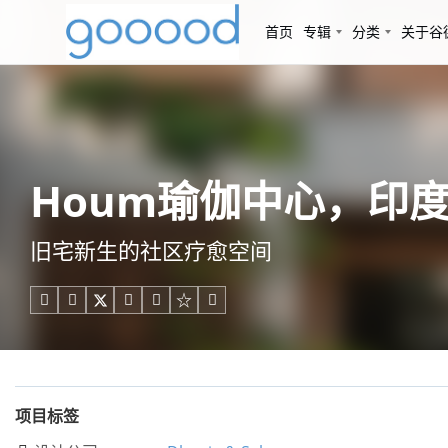
首页
专辑
分类
关于谷
Houm瑜伽中心，印度尼西亚
旧宅新生的社区疗愈空间





项目标签