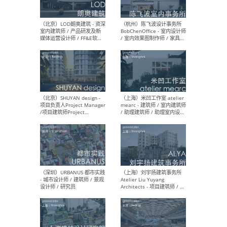
（大理）之间建筑
（西
ArCONNECT – 项目建筑师 /
研究
建筑师 / 助理建筑师 / 室内
主创
设计师 / 实习生
景观
施工
（深圳）TOMO東木筑造 -
（广
室内设计师 / 资深深化设计
所 
师 / AIGC内容编辑(室内设计
理设
方向) / 照明设计师 / 软装设
新媒
计师
生
（北京）LOD朗奥建筑 - 资深
（杭
室内建筑师 / 产品研发及新
Bob