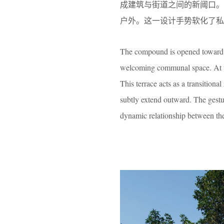
成建筑与街道之间的新阈口
户外。这一设计手势软化了私
The compound is opened toward th
welcoming communal space. At the
This terrace acts as a transitio
subtly extend outward. The gestu
dynamic relationship between th