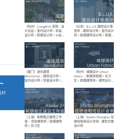
最新工作
按地区查看 ：
全部
|
北方
|
长江
|
华南
（杭州）LiangArch 梁筑 - 设
（北
计总监 / 室内设计师 / 软装
务所
设计师 / 助理设计师 / AI设计
师 
师 / 施工图深化设计师 / 品
室内
牌商务总助
广
选材
→
（厦门）退化建筑
（杭
devolution - 建筑设计师 /
Fab
室内设计师 / 软装设计师 /
生 
项目统筹 / 合伙人助理
师