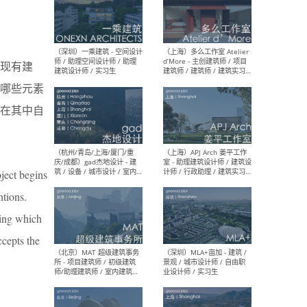
（上海）彬蔚致正建筑工作
（上海
室 – 项目建筑师 / 助理建筑
德佳
用现有建
师 / 实习生
设计
哪些元素
在其中自
（深圳）一乘建筑 - 空间设计
（上
师 / 助理空间设计师 / 助理
d’M
ject begins
建筑设计师 / 实习生
建筑
生 
ntions.
ding which
ccepts the
（杭州/青岛/上海/厦门/重
（上海
庆/成都）gad杰地设计 - 建
室 
筑 / 设备 / 城市设计 / 室内 /
计师