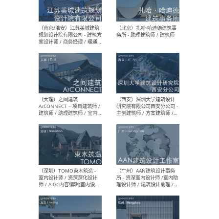
（杭州）GLA建筑设计 - 建筑
（南京
设计实习生 / 建筑设计师
社 
（应届）/ 建筑设计师（方案
执行
设计）/ 建筑设计师（施工
实习
图）/ 结构设计师 / 给排水设
计师
（上海）或者设计 OR
（上
Design - 室内主案设计师 /
室 -
室内设计师 / 施工图深化设
理建
计师 / 室内设计助理 / 新媒
实习
体运营
请）
（南京/淮安）江苏美城建筑
（北
规划设计院有限公司 - 建筑方
务所
案设计师 / 商务经理 / 暖通
设计师 / 造价工程师