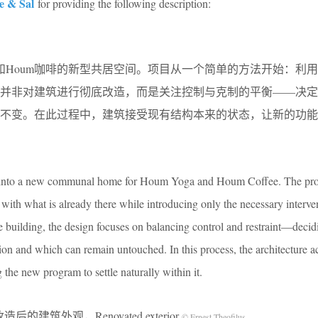
e & Sal
for providing the following description:
伽和Houm咖啡的新型共居空间。项目从一个简单的方法开始：利
计并非对建筑进行彻底改造，而是关注控制与克制的平衡——决定
持不变。在此过程中，建筑接受现有结构本来的状态，让新的功能
d into a new communal home for Houm Yoga and Houm Coffee. The pro
with what is already there while introducing only the necessary interve
he building, the design focuses on balancing control and restraint—deci
tion and which can remain untouched. In this process, the architecture a
ng the new program to settle naturally within it.
造后的建筑外观，Renovated exterior
© Ernest Theofilus