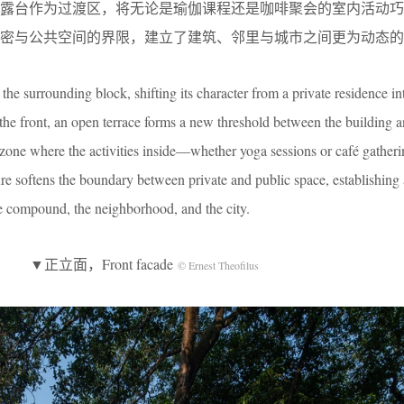
。露台作为过渡区，将无论是瑜伽课程还是咖啡聚会的室内活动巧
密与公共空间的界限，建立了建筑、邻里与城市之间更为动态的
e surrounding block, shifting its character from a private residence in
 front, an open terrace forms a new threshold between the building an
nal zone where the activities inside—whether yoga sessions or café gath
re softens the boundary between private and public space, establishing
e compound, the neighborhood, and the city.
▼正立面，Front facade
© Ernest Theofilus