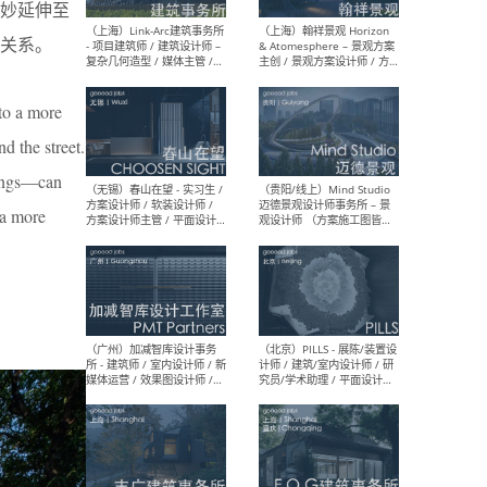
妙延伸至
（上海）上海建筑设计研究
（北
关系。
院有限公司 沈钺建筑创作工
师（
作室（FREE STUDIO）- 助理
建筑
建筑师 / 驻场建筑师 / 实习
设计
生
实习
to a more
d the street.
erings—can
 a more
（上海）雁飞建筑事务所
（上
Yanfei architects - 助理建
VIS
筑师 / 建筑实习生（长期有
室内
效）
软装
（上海）十方圆国际 - 资深专
（上海
案负责人 / 主案设计师 / 设
建筑
计师助理 / 软装设计师 / 软
/ 
装设计师助理
师 