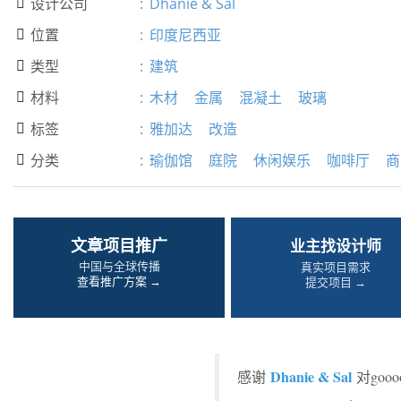
设计公司
:
Dhanie & Sal

位置
:
印度尼西亚

类型
:
建筑

材料
:
木材
金属
混凝土
玻璃

标签
:
雅加达
改造

分类
:
瑜伽馆
庭院
休闲娱乐
咖啡厅
商

文章项目推广
业主找设计师
中国与全球传播
真实项目需求
查看推广方案 →
提交项目 →
Dhanie & Sal
感谢
对go