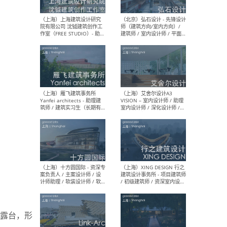
媒体运营设计师 / FF&E软装
/ 
设计师 / 深化设计师 / 实习
装设
生
（北京）SHUYAN design -
（上
项目负责人Project Manager
mea
/项目建筑师Project
/ 
Architect / 助理建筑师
师 
Assistant Architect / 创始
请）
人助理Founder's Assistant
/ 实习生Intern
（深圳）URBANUS 都市实践
（上
- 城市设计师 / 建筑师 / 景观
Atel
设计师 / 研究员
Arc
媒体
生（
露台，形