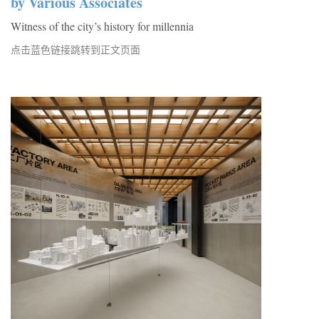
by Various Associates
Witness of the city’s history for millennia
点击蓝色链接跳转到正文页面