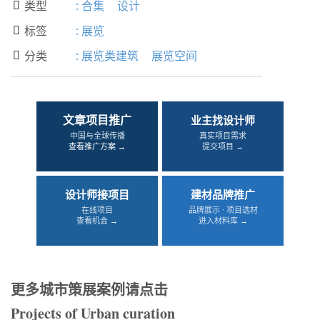
类型
:
合集
设计

标签
:
展览

分类
:
展览类建筑
展览空间

文章项目推广
业主找设计师
中国与全球传播
真实项目需求
查看推广方案 →
提交项目 →
设计师接项目
建材品牌推广
在线项目
品牌展示 · 项目选材
查看机会 →
进入材料库 →
更多城市策展案例请点击
Projects of Urban curation