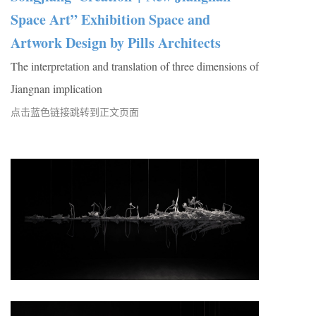
Space Art” Exhibition Space and
Artwork Design by Pills Architects
The interpretation and translation of three dimensions of
Jiangnan implication
点击蓝色链接跳转到正文页面