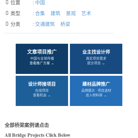
位置
:
中国

类型
:
合集
建筑
景观
艺术

分类
:
交通建筑
桥梁

文章项目推广
业主找设计师
中国与全球传播
真实项目需求
查看推广方案 →
提交项目 →
设计师接项目
建材品牌推广
在线项目
品牌展示 · 项目选材
查看机会 →
进入材料库 →
全部桥梁案例请点击
All Bridge Projects Click Below