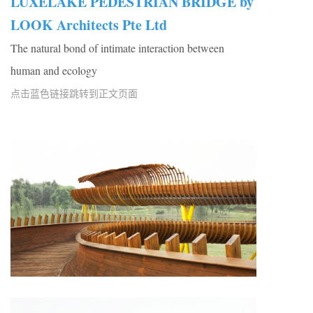
LUXELAKE PEDESTRIAN BRIDGE by
LOOK Architects Pte Ltd
The natural bond of intimate interaction between
human and ecology
点击蓝色链接跳转到正文页面