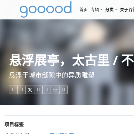
首页
专辑
分类
关于谷
悬浮展亭，太古里 / 
悬浮于城市缝隙中的异质雕塑





项目标签