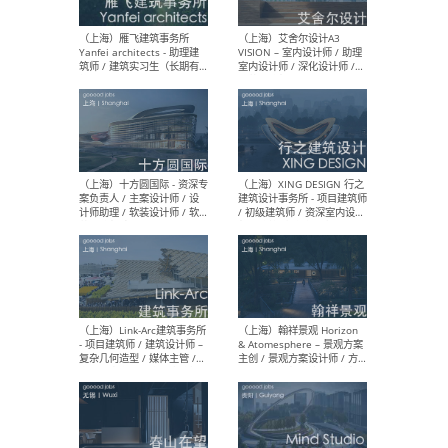
/项目建筑师Project
/ 
Architect / 助理建筑师
师 
Assistant Architect / 创始
请）
人助理Founder's Assistant
/ 实习生Intern
（深圳）URBANUS 都市实践
（上
- 城市设计师 / 建筑师 / 景观
Atel
设计师 / 研究员
Arc
媒体
生（
（上海）上海建筑设计研究
（北
院有限公司 沈钺建筑创作工
师（
作室（FREE STUDIO）- 助理
建筑
建筑师 / 驻场建筑师 / 实习
设计
生
实习