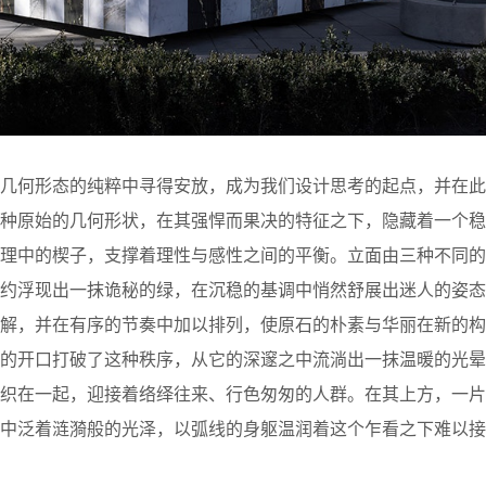
在几何形态的纯粹中寻得安放，成为我们设计思考的起点，并在此
一种原始的几何形状，在其强悍而果决的特征之下，隐藏着一个稳
肌理中的楔子，支撑着理性与感性之间的平衡。立面由三种不同的
隐约浮现出一抹诡秘的绿，在沉稳的基调中悄然舒展出迷人的姿态
分解，并在有序的节奏中加以排列，使原石的朴素与华丽在新的构
形的开口打破了这种秩序，从它的深邃之中流淌出一抹温暖的光晕
交织在一起，迎接着络绎往来、行色匆匆的人群。在其上方，一片
中泛着涟漪般的光泽，以弧线的身躯温润着这个乍看之下难以接