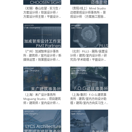
（上海）雁飞建筑事务所
（上
Yanfei architects - 助理建
VIS
筑师 / 建筑实习生（长期有
室内
效）
软装
（上海）十方圆国际 - 资深专
（上海
案负责人 / 主案设计师 / 设
建筑
计师助理 / 软装设计师 / 软
/ 
装设计师助理
师 
（上海）Link-Arc建筑事务所
（上
- 项目建筑师 / 建筑设计师 –
& A
复杂几何造型 / 媒体主管 /
主创
学术研究专员 / 实习生计划
案深
软装