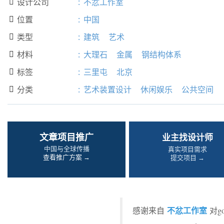
设计公司
:
不忿工作室

位置
:
中国

类型
:
建筑
艺术

材料
:
大理石
金属
钢结构体系

标签
:
三里屯
北京

分类
:
艺术装置设计
休闲娱乐
公共空间

文章项目推广
业主找设计师
中国与全球传播
真实项目需求
查看推广方案 →
提交项目 →
不忿工作室
感谢来自
对g