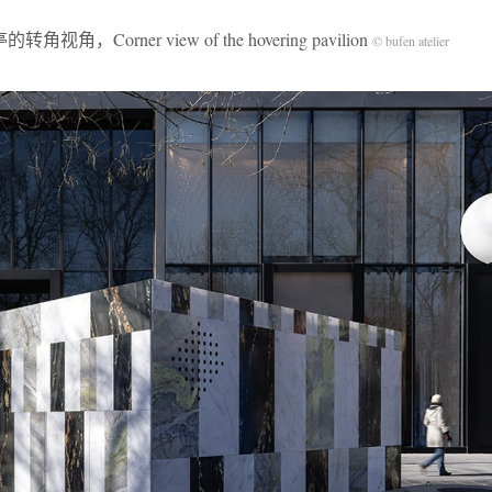
角，Corner view of the hovering pavilion
© bufen atelier