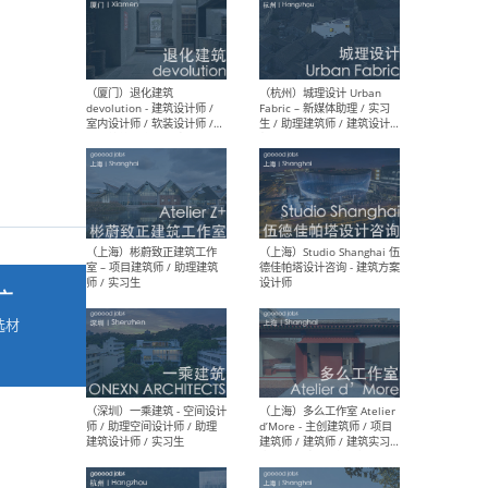
最新工作
按地区查看 ：
全部
|
北方
|
长江
|
华南
（厦门）退化建筑
（杭
devolution - 建筑设计师 /
Fab
室内设计师 / 软装设计师 /
生 
项目统筹 / 合伙人助理
师
广
选材
→
（上海）彬蔚致正建筑工作
（上海
室 – 项目建筑师 / 助理建筑
德佳
师 / 实习生
设计