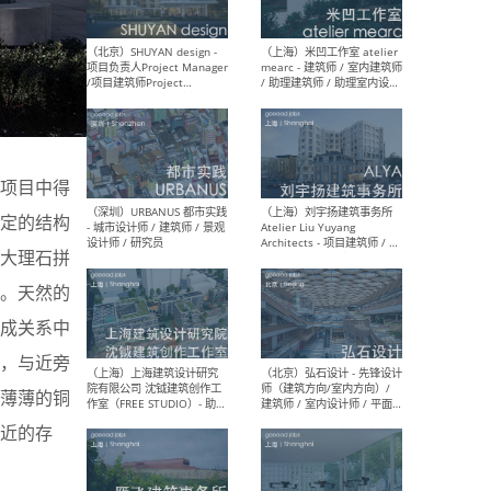
（深圳）TOMO東木筑造 -
（广
室内设计师 / 资深深化设计
所 
师 / AIGC内容编辑(室内设计
理设
方向) / 照明设计师 / 软装设
新媒
计师
生
项目中得
定的结构
大理石拼
（北京）LOD朗奥建筑 - 资深
（杭
。天然的
室内建筑师 / 产品研发及新
Bob
媒体运营设计师 / FF&E软装
/ 
成关系中
设计师 / 深化设计师 / 实习
装设
生
，与近旁
薄薄的铜
近的存
（北京）SHUYAN design -
（上
项目负责人Project Manager
mea