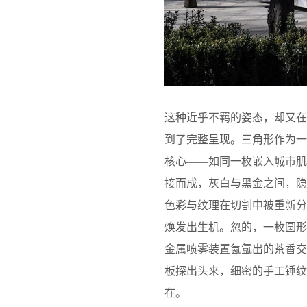
这种近乎不羁的姿态，却又
到了完整呈现。三角形作为
核心——如同一枚嵌入城市
接而成，灰白与黑金之间，
色彩与纹理在切割中被重新
焕发出生机。忽的，一枚圆
金属喷雾装置氤氲出的茶香
板探出头来，细密的手工锤纹
在。