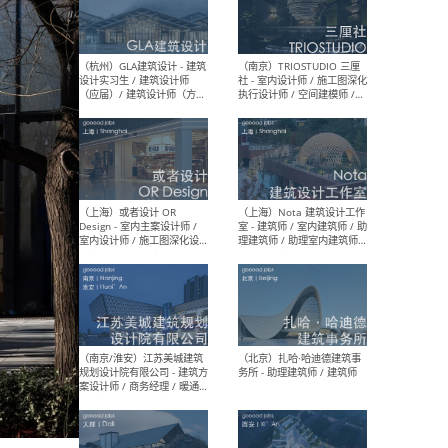
/ 实习生
（北京）MAD建筑事务所 -
（上
商务拓展 / 媒体专员/经理 /
群 
建筑设计师
/ 
师 
（杭州）GLA建筑设计 - 建筑
（南京
设计实习生 / 建筑设计师
社 
（应届）/ 建筑设计师（方案
执行
设计）/ 建筑设计师（施工
实习
图）/ 结构设计师 / 给排水设
计师