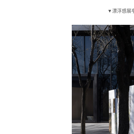
▼漂浮感展亭的转角视