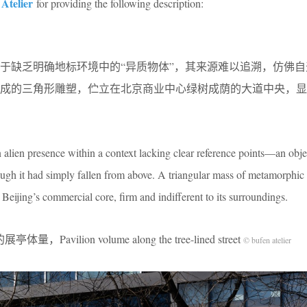
Atelier
for providing the following description:
于缺乏明确地标环境中的“异质物体”，其来源难以追溯，仿佛自
构成的三角形雕塑，伫立在北京商业中心绿树成荫的大道中央，显
 alien presence within a context lacking clear reference points—an obj
ugh it had simply fallen from above. A triangular mass of metamorphic 
n Beijing’s commercial core, firm and indifferent to its surroundings.
Pavilion volume along the tree-lined street
© bufen atelier