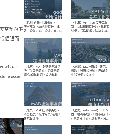
（深圳）一乘建筑 - 空间设计
（上
师 / 助理空间设计师 / 助理
d’M
天空坠落般
建筑设计师 / 实习生
建筑
生 
得倔强而
ect whose
（杭州/青岛/上海/厦门/重
（上海
庆/成都）gad杰地设计 - 建
室 
stone asserts
筑 / 设备 / 城市设计 / 室内 /
计师
幕墙 / BIM / 成本 / 工程 / 运
生
营 / 品牌 / 观点views / 实习
等
（北京）MAT 超级建筑事务
（深圳
所 - 项目建筑师 / 初级建筑
景观
师/助理建筑师 / 室内建筑师
业设