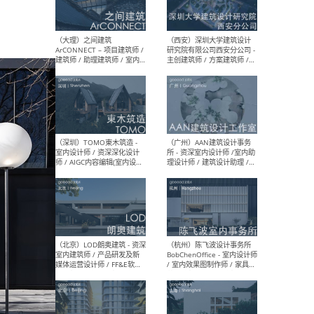
（上海）或者设计 OR
（上
Design - 室内主案设计师 /
室 -
室内设计师 / 施工图深化设
理建
计师 / 室内设计助理 / 新媒
实习
体运营
请）
（南京/淮安）江苏美城建筑
（北
规划设计院有限公司 - 建筑方
务所
案设计师 / 商务经理 / 暖通
设计师 / 造价工程师
（大理）之间建筑
（西
ArCONNECT – 项目建筑师 /
研究
建筑师 / 助理建筑师 / 室内
主创
设计师 / 实习生
景观
施工