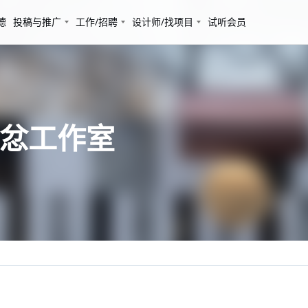
德
投稿与推广
工作/招聘
设计师/找项目
试听会员
不忿工作室