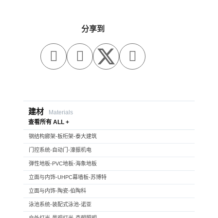
分享到



建材
Materials
查看所有 ALL +
钢结构廊架-板桁架-泰大建筑
门控系统-自动门-濠振机电
弹性地板-PVC地板-海象地板
立面与内饰-UHPC幕墙板-苏博特
立面与内饰-陶瓷-伯陶科
泳池系统-装配式泳池-诺亚
户外灯光-景观灯光-森朝照明