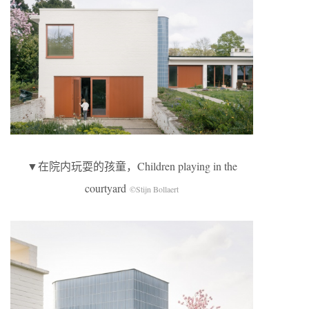
▼在院内玩耍的孩童，Children playing in the
courtyard
©Stijn Bollaert