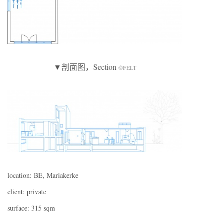
▼剖面图，Section
©FELT
location: BE, Mariakerke
client: private
surface: 315 sqm