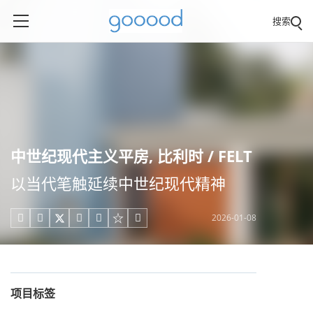
搜索
中世纪现代主义平房, 比利时 / FELT
以当代笔触延续中世纪现代精神
2026-01-08





项目标签