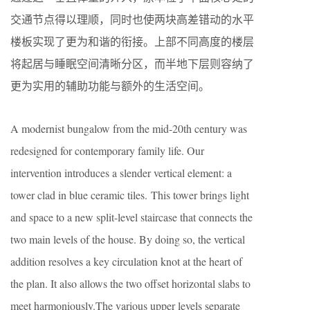
交通节点得以理顺，同时也使两块高差错动的水平
楼板实现了更为和谐的衔接。上部不同高度的楼层
将起居与睡眠空间清晰分区，而半地下层则容纳了
更为实用的辅助功能与额外的生活空间。
A modernist bungalow from the mid-20th century was
redesigned for contemporary family life. Our
intervention introduces a slender vertical element: a
tower clad in blue ceramic tiles. This tower brings light
and space to a new split-level staircase that connects the
two main levels of the house. By doing so, the vertical
addition resolves a key circulation knot at the heart of
the plan. It also allows the two offset horizontal slabs to
meet harmoniously.The various upper levels separate