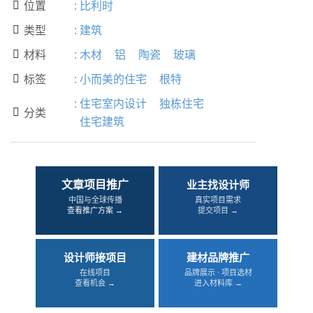
位置
:
比利时

类型
:
建筑

材料
:
木材
铝
陶瓷
玻璃

标签
:
小而美的住宅
根特

:
住宅室内设计
独栋住宅
分类

住宅建筑
文章项目推广
业主找设计师
中国与全球传播
真实项目需求
查看推广方案 →
提交项目 →
设计师接项目
建材品牌推广
在线项目
品牌展示 · 项目选材
查看机会 →
进入材料库 →