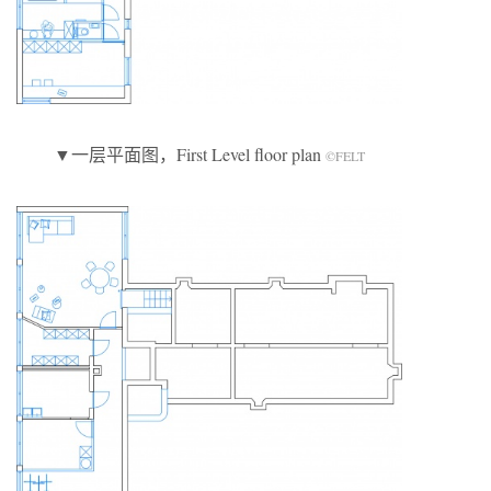
▼一层平面图，First Level floor plan
©FELT