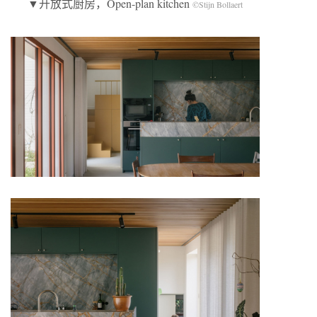
▼开放式厨房，Open-plan kitchen
©Stijn Bollaert