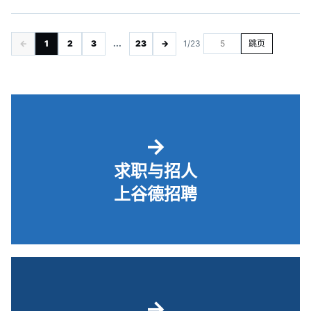
←
1
2
3
...
23
→
1/23
跳页
→
求职与招人
上谷德招聘
→