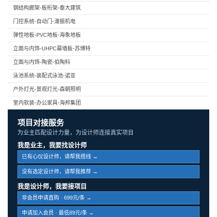
钢结构廊架-板桁架-泰大建筑
门控系统-自动门-濠振机电
弹性地板-PVC地板-海象地板
立面与内饰-UHPC幕墙板-苏博特
立面与内饰-陶瓷-伯陶科
泳池系统-装配式泳池-诺亚
户外灯光-景观灯光-森朝照明
室内软装-办公家具-海邦集团
项目对接服务
为业主匹配设计力量，为设计师连接真实项目
我是业主，我要找设计师
已有心仪设计师，请帮我搭线 →
没有选定设计师，请帮我推荐 →
我是设计师，我要接项目
非会员申请直购 · 699元/条 →
申请加入会员 · 最低89元/条 →