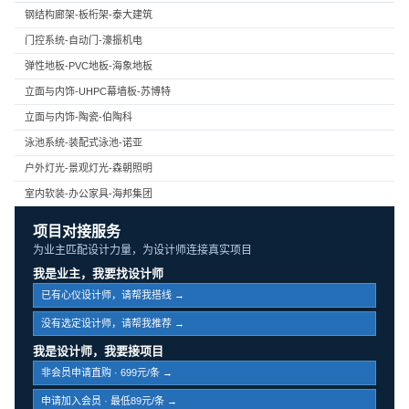
钢结构廊架-板桁架-泰大建筑
门控系统-自动门-濠振机电
弹性地板-PVC地板-海象地板
立面与内饰-UHPC幕墙板-苏博特
立面与内饰-陶瓷-伯陶科
泳池系统-装配式泳池-诺亚
户外灯光-景观灯光-森朝照明
室内软装-办公家具-海邦集团
项目对接服务
为业主匹配设计力量，为设计师连接真实项目
我是业主，我要找设计师
已有心仪设计师，请帮我搭线 →
没有选定设计师，请帮我推荐 →
我是设计师，我要接项目
非会员申请直购 · 699元/条 →
申请加入会员 · 最低89元/条 →