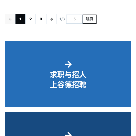
←
1
2
3
→
1/3
跳页
→
求职与招人
上谷德招聘
→