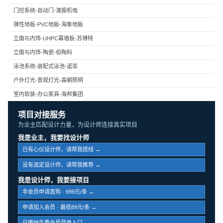
门控系统-自动门-濠振机电
弹性地板-PVC地板-海象地板
立面与内饰-UHPC幕墙板-苏博特
立面与内饰-陶瓷-伯陶科
泳池系统-装配式泳池-诺亚
户外灯光-景观灯光-森朝照明
室内软装-办公家具-海邦集团
项目对接服务
为业主匹配设计力量，为设计师连接真实项目
我是业主，我要找设计师
已有心仪设计师，请帮我搭线 →
没有选定设计师，请帮我推荐 →
我是设计师，我要接项目
非会员申请直购 · 699元/条 →
申请加入会员 · 最低89元/条 →
已缴纳年费会员登录入口 →