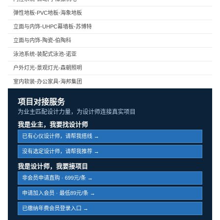
弹性地板-PVC地板-海象地板
立面与内饰-UHPC幕墙板-苏博特
立面与内饰-陶瓷-伯陶科
泳池系统-装配式泳池-诺亚
户外灯光-景观灯光-森朝照明
室内软装-办公家具-海邦集团
项目对接服务
为业主匹配设计力量，为设计师连接真实项目
我是业主，我要找设计师
已有心仪设计师，请帮我搭线 →
没有选定设计师，请帮我推荐 →
我是设计师，我要接项目
非会员申请直购 · 699元/条 →
申请加入会员 · 最低89元/条 →
已缴纳年费会员登录入口 →