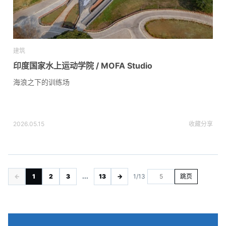
建筑
印度国家水上运动学院 / MOFA Studio
海浪之下的训练场
2026.05.15
收藏
分享
←
1
2
3
...
13
→
1/13
跳页