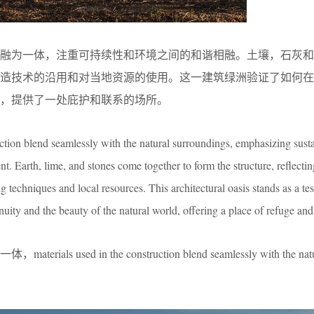
境融为一体，注重可持续性和环境之间的和谐相融。土壤，石灰和
建造技术的沿用和对当地资源的使用。这一建筑绿洲验证了如何在
，提供了一处庇护和联系的场所。
ction blend seamlessly with the natural surroundings, emphasizing susta
 Earth, lime, and stones come together to form the structure, reflectin
g techniques and local resources. This architectural oasis stands as a te
ity and the beauty of the natural world, offering a place of refuge and
 used in the construction blend seamlessly with the natu