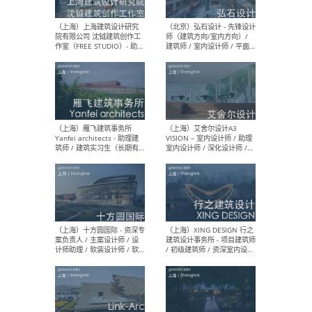
媒体运营设计师 / FF&E软装
/ 
设计师 / 深化设计师 / 实习
装设
生
（北京）SHUYAN design -
（上
项目负责人Project Manager
mea
/项目建筑师Project
/ 
Architect / 助理建筑师
师 
Assistant Architect / 创始
请）
人助理Founder's Assistant
/ 实习生Intern
（深圳）URBANUS 都市实践
（上
- 城市设计师 / 建筑师 / 景观
Atel
设计师 / 研究员
Arc
媒体
生（