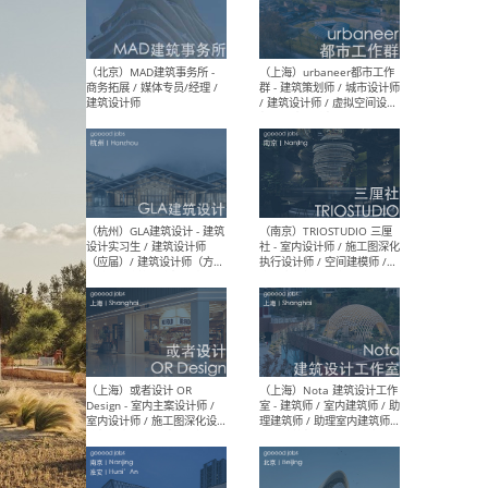
幕墙 / BIM / 成本 / 工程 / 运
生
营 / 品牌 / 观点views / 实习
等
（北京）MAT 超级建筑事务
（深圳
所 - 项目建筑师 / 初级建筑
景观
师/助理建筑师 / 室内建筑师
业设
/ 实习生
（北京）MAD建筑事务所 -
（上
商务拓展 / 媒体专员/经理 /
群 
建筑设计师
/ 
师 