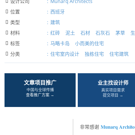
设计公司
:
Munarq Architects

位置
:
西班牙

类型
:
建筑

材料
:
红砖
泥土
石材
石灰石
茅草

标签
:
马略卡岛
小而美的住宅

分类
:
住宅室内设计
独栋住宅
住宅建筑

文章项目推广
业主找设计师
中国与全球传播
真实项目需求
查看推广方案 →
提交项目 →
Munarq Archite
非常感谢