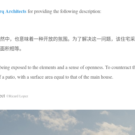
q Architects
for providing the following description:
自然中，也意味着一种开放的氛围。为了解决这一问题，该住宅采
面积相等。
being exposed to the elements and a sense of openness. To counteract th
 a patio, with a surface area equal to that of the main house.
ect
©Ricard Lopez