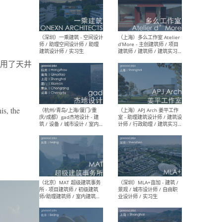
（上海）彬蔚致正建筑工作
（上海
室 – 项目建筑师 / 助理建筑
德佳
师 / 实习生
设计
用了天井
is, the
（深圳）一乘建筑 - 空间设计
（上
师 / 助理空间设计师 / 助理
d’M
建筑设计师 / 实习生
建筑
生 
（杭州/青岛/上海/厦门/重
（上海
庆/成都）gad杰地设计 - 建
室 
筑 / 设备 / 城市设计 / 室内 /
计师