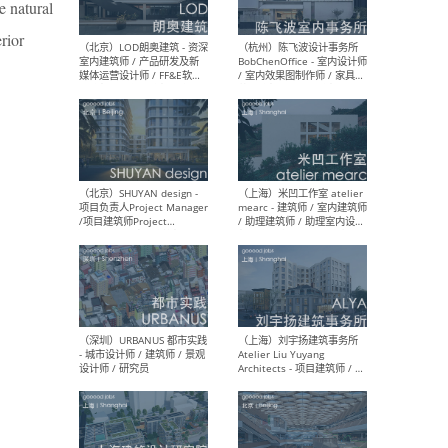
e natural
rior
（大理）之间建筑
（西
ArCONNECT – 项目建筑师 /
研究
建筑师 / 助理建筑师 / 室内
主创
设计师 / 实习生
景观
施工
（深圳）TOMO東木筑造 -
（广
室内设计师 / 资深深化设计
所 
师 / AIGC内容编辑(室内设计
理设
方向) / 照明设计师 / 软装设
新媒
计师
生
（北京）LOD朗奥建筑 - 资深
（杭
室内建筑师 / 产品研发及新
Bob