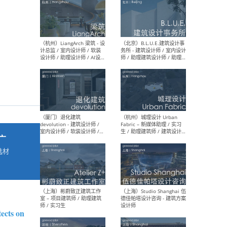
最新工作
按地区查看 ：
全部
|
北方
|
长江
|
华南
（杭州）LiangArch 梁筑 - 设
（北
计总监 / 室内设计师 / 软装
务所
设计师 / 助理设计师 / AI设计
师 
师 / 施工图深化设计师 / 品
室内
牌商务总助
广
选材
→
（厦门）退化建筑
（杭
devolution - 建筑设计师 /
Fab
室内设计师 / 软装设计师 /
生 
项目统筹 / 合伙人助理
师
ects on