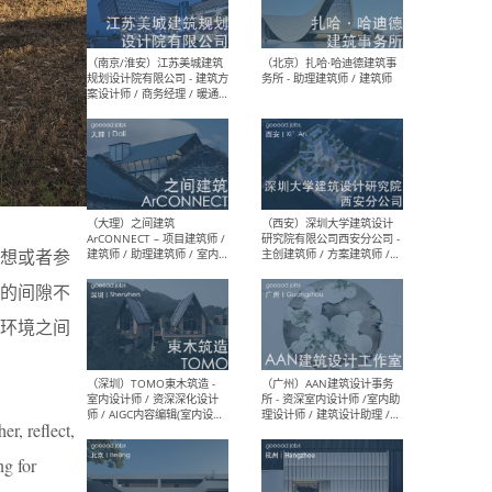
（杭州）GLA建筑设计 - 建筑
（南京
设计实习生 / 建筑设计师
社 
（应届）/ 建筑设计师（方案
执行
设计）/ 建筑设计师（施工
实习
图）/ 结构设计师 / 给排水设
计师
（上海）或者设计 OR
（上
Design - 室内主案设计师 /
室 -
室内设计师 / 施工图深化设
理建
想或者参
计师 / 室内设计助理 / 新媒
实习
体运营
请）
的间隙不
环境之间
（南京/淮安）江苏美城建筑
（北
规划设计院有限公司 - 建筑方
务所
r, reflect,
案设计师 / 商务经理 / 暖通
设计师 / 造价工程师
ng for