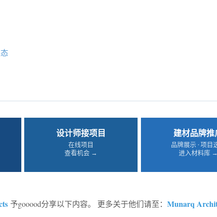
生态
设计师接项目
建材品牌推
在线项目
品牌展示 · 项目
查看机会 →
进入材料库 
cts
Munarq Archit
予gooood分享以下内容。 更多关于他们请至：