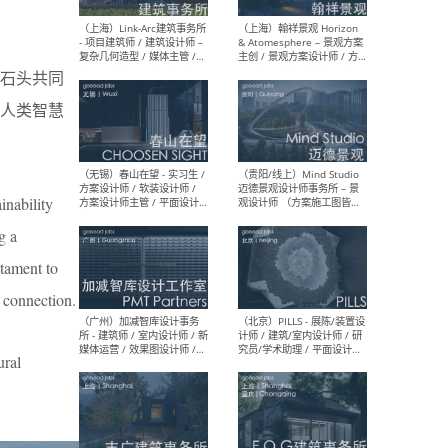
（上海）上海建筑设计研究
（北
院有限公司 沈钺建筑创作工
师（
作室（FREE STUDIO）- 助理
建筑
石头共同
建筑师 / 驻场建筑师 / 实习
设计
生
实习
人类智慧
inability
（上海）雁飞建筑事务所
（上
Yanfei architects - 助理建
VIS
g a
筑师 / 建筑实习生（长期有
室内
效）
软装
stament to
 connection.
ral
（上海）十方圆国际 - 资深专
（上海
案负责人 / 主案设计师 / 设
建筑
计师助理 / 软装设计师 / 软
/ 
装设计师助理
师 