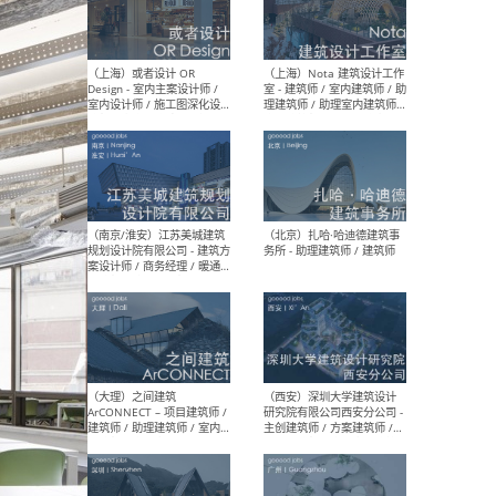
师 
（杭州）GLA建筑设计 - 建筑
（南京
设计实习生 / 建筑设计师
社 
（应届）/ 建筑设计师（方案
执行
设计）/ 建筑设计师（施工
实习
图）/ 结构设计师 / 给排水设
计师
（上海）或者设计 OR
（上
Design - 室内主案设计师 /
室 -
室内设计师 / 施工图深化设
理建
计师 / 室内设计助理 / 新媒
实习
体运营
请）