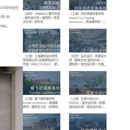
ncreasingly
wth in
（北京）LOD朗奥建筑 - 资深
（杭
ents,
室内建筑师 / 产品研发及新
Bob
媒体运营设计师 / FF&E软装
/ 
设计师 / 深化设计师 / 实习
装设
生
（北京）SHUYAN design -
（上
项目负责人Project Manager
mea
/项目建筑师Project
/ 
Architect / 助理建筑师
师 
Assistant Architect / 创始
请）
人助理Founder's Assistant
/ 实习生Intern
（深圳）URBANUS 都市实践
（上
- 城市设计师 / 建筑师 / 景观
Atel