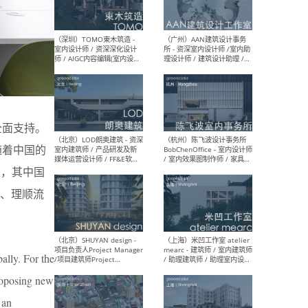
（南京/淮安）江苏美城建筑
（北
规划设计院有限公司 - 建筑方
务所
案设计师 / 商务经理 / 暖通
设计师 / 造价工程师
全面支持。
（大理）之间建筑
（西
ArCONNECT – 项目建筑师 /
研究
随着中国的
建筑师 / 助理建筑师 / 室内
主创
设计师 / 实习生
景观
来，其中国
施工
、理顺流
（深圳）TOMO東木筑造 -
（广
ally. For the
室内设计师 / 资深深化设计
所 
师 / AIGC内容编辑(室内设计
理设
proposing new
方向) / 照明设计师 / 软装设
新媒
计师
生
 an