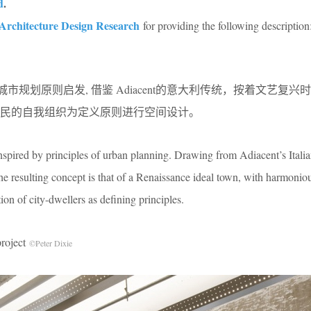
d
.
rchitecture Design Research
for providing the following description
ndo受城市规划原则启发, 借鉴 Adiacent的意大利传统，按着文艺复
民的自我组织为定义原则进行空间设计。
nspired by principles of urban planning. Drawing from Adiacent’s Itali
 the resulting concept is that of a Renaissance ideal town, with harmonio
ion of city-dwellers as defining principles.
oject
©Peter Dixie