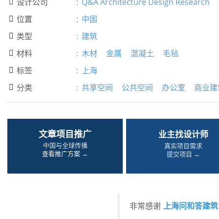
设计公司
:
Q&A Architecture Design Research

位置
:
中国

类型
:
建筑

材料
:
木材
金属
混凝土
毛毡

标签
:
上海

分类
:
共享空间
公共空间
办公室
商业建

文章项目推广
业主找设计师
中国与全球传播
真实项目需求
查看推广方案 →
提交项目 →
上海问和答建筑
非常感谢