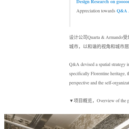
Design Research
on goooo
Q&A A
Appreciation towards
设计公司Quarta & Arma
城市，以和谐的视角和城市居
Q&A devised a spatial strategy i
specifically Florentine heritage,
perspective and the self-organizat
▼项目概览，Overview of the pr