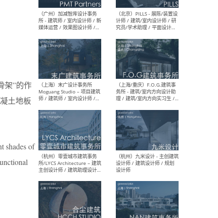
（上海）十方圆国际 - 资深专
（上海
案负责人 / 主案设计师 / 设
建筑
计师助理 / 软装设计师 / 软
/ 
装设计师助理
师 
骨架”的作
（上海）Link-Arc建筑事务所
（上
凝土地板
- 项目建筑师 / 建筑设计师 –
& A
复杂几何造型 / 媒体主管 /
主创
学术研究专员 / 实习生计划
案深
软装
（方
nt shades of
functional
（无锡）春山在望 - 实习生 /
（贵阳
方案设计师 / 软装设计师 /
迈德
方案设计师主管 / 平面设计
观设
师
可）