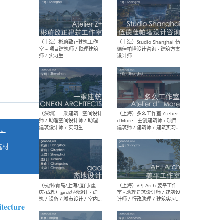
最新工作
按地区查看 ：
全部
|
北方
|
长江
|
华南
（上海）彬蔚致正建筑工作
（上海
室 – 项目建筑师 / 助理建筑
德佳
师 / 实习生
设计
广
选材
→
（深圳）一乘建筑 - 空间设计
（上
师 / 助理空间设计师 / 助理
d’M
建筑设计师 / 实习生
建筑
生 
tecture