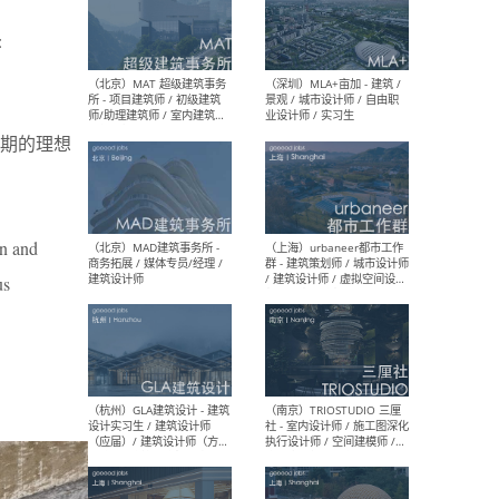
:
（杭州/青岛/上海/厦门/重
（上海
庆/成都）gad杰地设计 - 建
室 
筑 / 设备 / 城市设计 / 室内 /
计师
幕墙 / BIM / 成本 / 工程 / 运
生
兴时期的理想
营 / 品牌 / 观点views / 实习
等
an and
（北京）MAT 超级建筑事务
（深圳
所 - 项目建筑师 / 初级建筑
景观
us
师/助理建筑师 / 室内建筑师
业设
/ 实习生
（北京）MAD建筑事务所 -
（上
商务拓展 / 媒体专员/经理 /
群 
建筑设计师
/ 