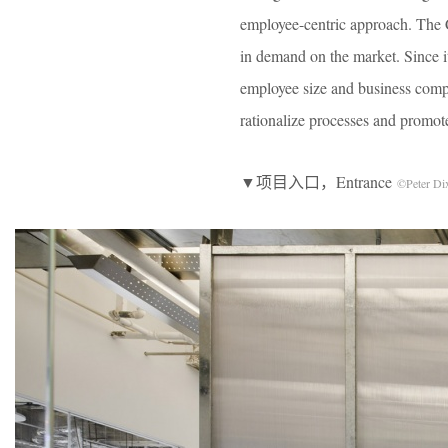
employee-centric approach. The C
in demand on the market. Since i
employee size and business compl
rationalize processes and promot
▼项目入口，Entrance
©Peter Di