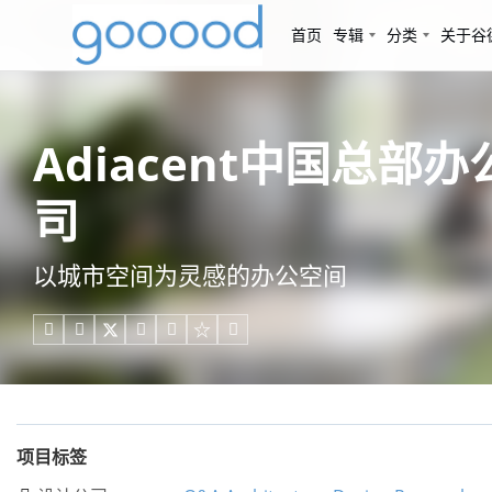
首页
专辑
分类
关于谷
Adiacent中国总
司
以城市空间为灵感的办公空间





项目标签