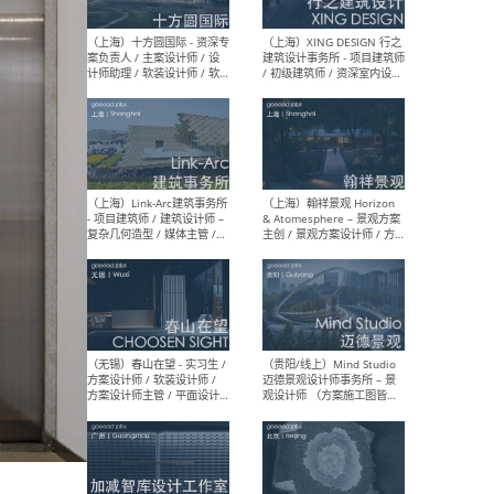
设计师 / 研究员
Arc
媒体
生（
（上海）上海建筑设计研究
（北
院有限公司 沈钺建筑创作工
师（
作室（FREE STUDIO）- 助理
建筑
建筑师 / 驻场建筑师 / 实习
设计
生
实习
（上海）雁飞建筑事务所
（上
Yanfei architects - 助理建
VIS
筑师 / 建筑实习生（长期有
室内
效）
软装